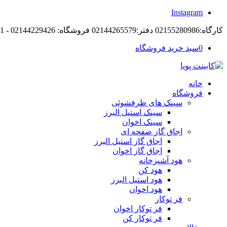
Instagram
کارگاه:02155280986 دفتر:02144265579 فروشگاه: 02144229426 - 09194105421
0
سبد خرید فروشگاه
خانه
فروشگاه
سینک های ظرفشوئی
سینک استیل البرز
سینک اخوان
اجاق گاز صفحه ای
اجاق گاز استیل البرز
اجاق گاز اخوان
هود آشپزخانه
هود کن
هود استیل البرز
هود اخوان
فر توکار
فر توکار اخوان
فر توکار کن