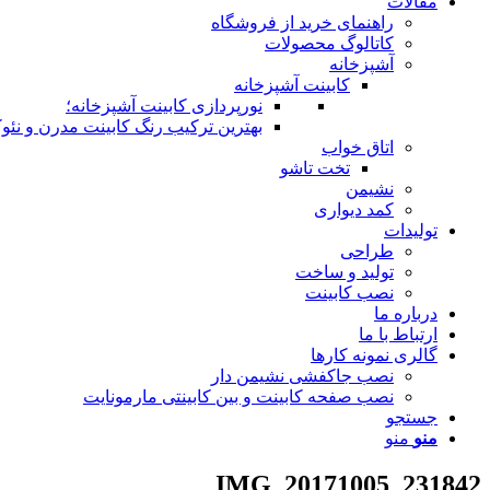
مقالات
راهنمای خرید از فروشگاه
کاتالوگ محصولات
آشپزخانه
کابینت آشپزخانه
نورپردازی کابینت آشپزخانه؛
بهترین ترکیب رنگ کابینت مدرن و نئوک
اتاق خواب
تخت تاشو
نشیمن
کمد دیواری
تولیدات
طراحی
تولید و ساخت
نصب کابینت
درباره ما
ارتباط با ما
گالری نمونه کارها
نصب جاکفشی نشیمن دار
نصب صفحه کابینت و بین کابینتی مارمونایت
جستجو
منو
منو
IMG_20171005_231842