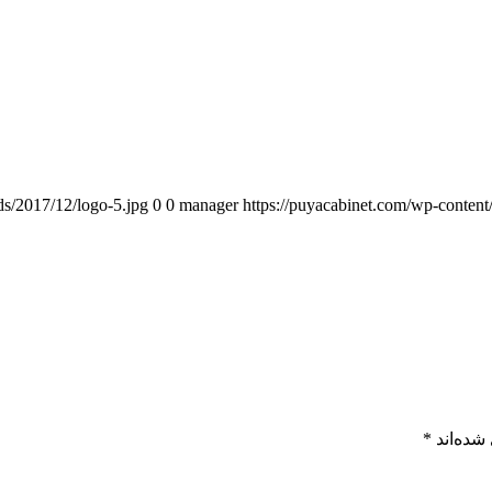
ds/2017/12/logo-5.jpg
0
0
manager
https://puyacabinet.com/wp-content
شده‌اند
*