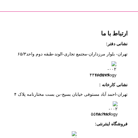
ارتباط با ما
نشانی دفتر:
تهران- بلوار مرزداران-
مجتمع تجاری-الوند-
طبقه دوم
واحد۶
/۳
۵
۲
۶
۵۵۷
۹
۴۴
نشانی کارخانه :
تهران-
احمد آباد مستوفی
خیابان بسیج-
بن بست
مختارنامه
پلاک ۴
۵۵۲۸۰۹۸۶
فروشگاه اینترنتی: