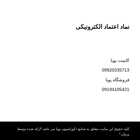
نماد اعتماد الکترونیکی
کابینت پویا
09920335713
فروشگاه پویا
09194105421
کلیه حقوق این سایت متعلق به صنایع دکوراسیون پویا می باشد.*ارائه شده توسط
پرنیان *