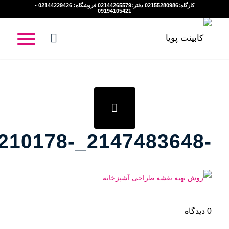
کارگاه:02155280986 دفتر:02144265579 فروشگاه: 02144229426 -
09194105421
-2147483648_-210178
0 دیدگاه